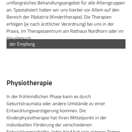
umfangreiches Behandlungsangebot für alle Altersgruppen
an. Spezialisiert haben wir uns hierbei vor Allem auf den
Bereich der Pädiatrie (Kindertherapie). Die Therapien
erfolgen (je nach ärztlicher Verordnung) bei uns in der
Praxis, im Therapiezentrum am Rathaus Nordhorn oder im
Hausbesuch.
das Therapiezentrum am Rathaus
der Empfang
das Wartezimmer
das Therapiezentrum am Rathaus
das Therapiezentrum am Rathaus
Physiotherapie
In der frühkindlichen Phase kann es durch
Geburtstraumata oder andere Umstände zu einer
Entwicklungsverzögerung kommen. Die
Kinderphysiotherapie hat ihren Mittelpunkt in der
individuellen Förderung der verschiedenen
Entwicklungsschritte. Jedes Kind hat sein eigenes Tempo,