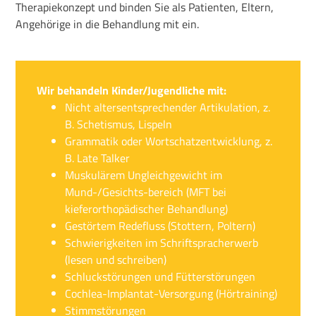
Therapiekonzept und binden Sie als Patienten, Eltern,
Angehörige in die Behandlung mit ein.
Wir behandeln Kinder/Jugendliche mit:
Nicht altersentsprechender Artikulation, z.
B. Schetismus, Lispeln
Grammatik oder Wortschatzentwicklung, z.
B. Late Talker
Muskulärem Ungleichgewicht im
Mund-/Gesichts-bereich (MFT bei
kieferorthopädischer Behandlung)
Gestörtem Redefluss (Stottern, Poltern)
Schwierigkeiten im Schriftspracherwerb
(lesen und schreiben)
Schluckstörungen und Fütterstörungen
Cochlea-Implantat-Versorgung (Hörtraining)
Stimmstörungen