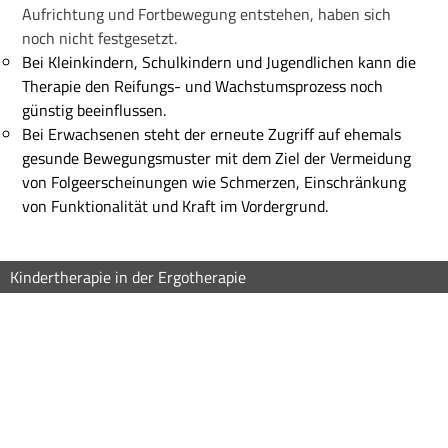
Aufrichtung und Fortbewegung entstehen, haben sich
noch nicht festgesetzt.
Bei Kleinkindern, Schulkindern und Jugendlichen kann die
Therapie den Reifungs- und Wachstumsprozess noch
günstig beeinflussen.
Bei Erwachsenen steht der erneute Zugriff auf ehemals
gesunde Bewegungsmuster mit dem Ziel der Vermeidung
von Folgeerscheinungen wie Schmerzen, Einschränkung
von Funktionalität und Kraft im Vordergrund.
Kindertherapie in der Ergotherapie
Kindertherapie in der Ergotherapie
Kindertherapie in der Logopädie
Kindertherapie in der Logopädie
Kindertherapie in der Logopädie