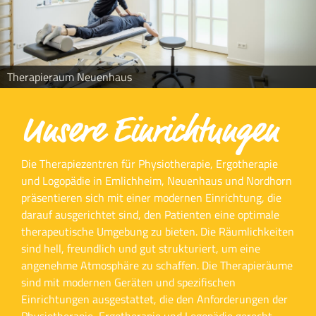
Therapieraum Neuenhaus
Unsere Einrichtungen
Die Therapiezentren für Physiotherapie, Ergotherapie
und Logopädie in Emlichheim, Neuenhaus und Nordhorn
präsentieren sich mit einer modernen Einrichtung, die
darauf ausgerichtet sind, den Patienten eine optimale
therapeutische Umgebung zu bieten. Die Räumlichkeiten
sind hell, freundlich und gut strukturiert, um eine
angenehme Atmosphäre zu schaffen. Die Therapieräume
sind mit modernen Geräten und spezifischen
Einrichtungen ausgestattet, die den Anforderungen der