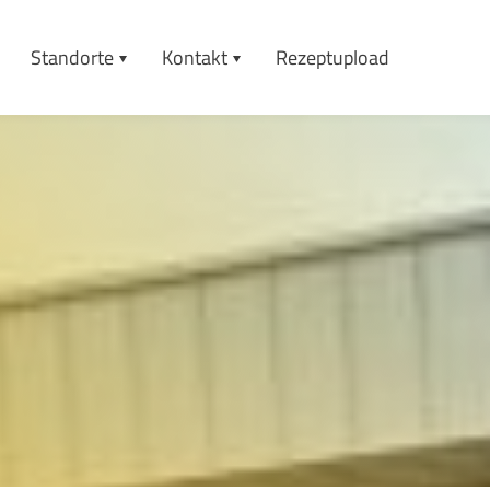
Standorte
Kontakt
Rezeptupload
Emlichheim
Schwangeren/Babyschwimmen
Neuenhaus
Praktikum
Nordhorn
Vitalis Emlichheim
Uelsen